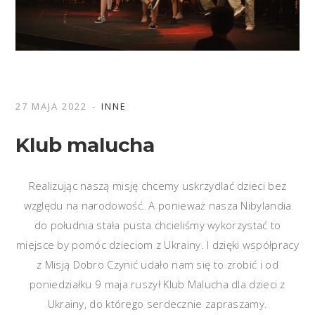
27 MAJA 2022
INNE
Klub malucha
Realizując naszą misję chcemy uskrzydlać dzieci bez
względu na narodowość. A ponieważ nasza Nibylandia
do południa stała pusta chcieliśmy wykorzystać to
miejsce by pomóc dzieciom z Ukrainy. I dzięki współpracy
z Misją Dobro Czynić udało nam się to zrobić i od
poniedziałku 9 maja ruszył Klub Malucha dla dzieci z
Ukrainy, do którego serdecznie zapraszamy.