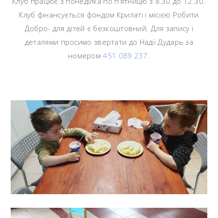
Клуб працює з понеділка по п’ятницю з 8.30 до 12.30.
Клуб фінансується фондом Крилаті і місією Робити
Добро- для дітей є безкоштовний. Для запису і
деталями просимо звертати до Надії Дударь за
номером
451 089 237
.