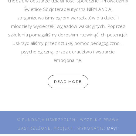
chodzić w obszarze działalności społecznej. Prowadzimy
Świetlicę Socjoterapeutyczną NIBYLANDIA,
zorganizowaliśmy ogrom warsztatów dla dzieci i
młodzieży wycieczek, wyjazdów wakacyjnych. Poprzez
szkolenia pomagaliśmy dorosłym rozwinąć ich potencjał.
Uskrzydlaliśmy przez sztukę, pomoc pedagogiczno –
psychologiczną, przez doradztwo i wsparcie
emocjonalne.
READ MORE
© FUNDACJA USKRZYDLENI. WSZELKIE PRAWA
ZASTRZEŻONE. PROJEKT I WYKONANIE:
MAVI