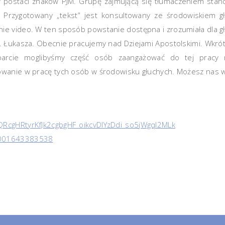
 postaci znaków PJM. Grupę zajmującą się tłumaczeniem stan
e. Przygotowany „tekst” jest konsultowany ze środowiskiem g
e video. W ten sposób powstanie dostępna i zrozumiała dla głuc
w. Łukasza. Obecnie pracujemy nad Dziejami Apostolskimi. Wkr
sparcie moglibyśmy część osób zaangażować do tej pracy
żowanie w pracę tych osób w środowisku głuchych. Możesz nas 
QRcgHRtyrKfJk2cgbgHF_oikcvDlYzDdi_so5jWgqI2MLk
00001643383538