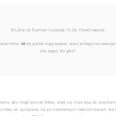
W Liście do Rzymian rozdziale 10 Św. Paweł napisał:
mienia Pana.
14
Jak jednak mają wzywać, skoro w Niego nie uwierzyli? A
bez kogoś, kto głosi?
ina, aby mogli poznać Biblię, stała się inspiracją do powsta
Od kliku lat spotykamy się po niedzielnych nabożeństwach. Na