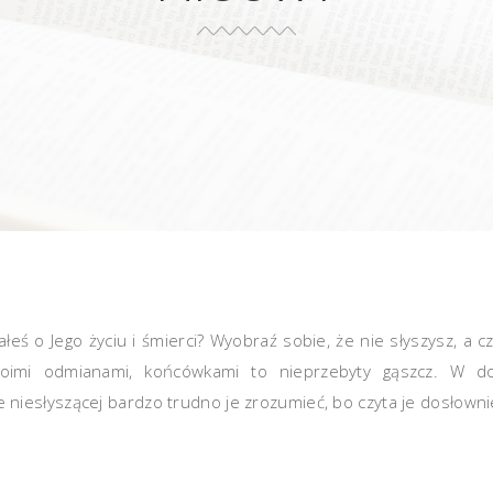
łeś o Jego życiu i śmierci? Wyobraź sobie, że nie słyszysz, a c
oimi odmianami, końcówkami to nieprzebyty gąszcz. W do
iesłyszącej bardzo trudno je zrozumieć, bo czyta je dosłowni