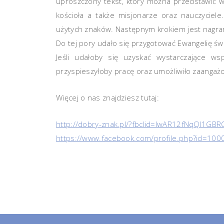
uproszczony tekst, który można przedstawić w
kościoła a także misjonarze oraz nauczyciel
użytych znaków. Następnym krokiem jest nagrani
Do tej pory udało się przygotować Ewangelię ś
Jeśli udałoby się uzyskać wystarczające w
przyspieszyłoby pracę oraz umożliwiło zaanga
Więcej o nas znajdziesz tutaj:
http://dobry-znak.pl/?fbclid=IwAR12fNqQl1GBR
https://www.facebook.com/profile.php?id=1