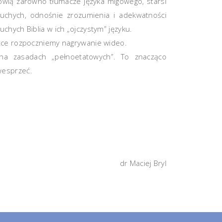
owią zarówno tłumacze języka migowego, starsi
łuchych, odnośnie zrozumienia i adekwatności
hych Biblia w ich „ojczystym” języku.
ótce rozpoczniemy nagrywanie wideo.
 na zasadach „pełnoetatowych”. To znacząco
wesprzeć.
dr Maciej Bryl