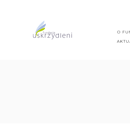
Skip
to
content
O FU
AKTU