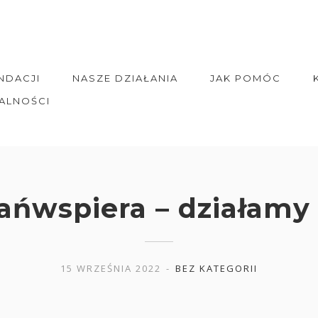
NDACJI
NASZE DZIAŁANIA
JAK POMÓC
ALNOŚCI
ńwspiera – działamy
15 WRZEŚNIA 2022
BEZ KATEGORII