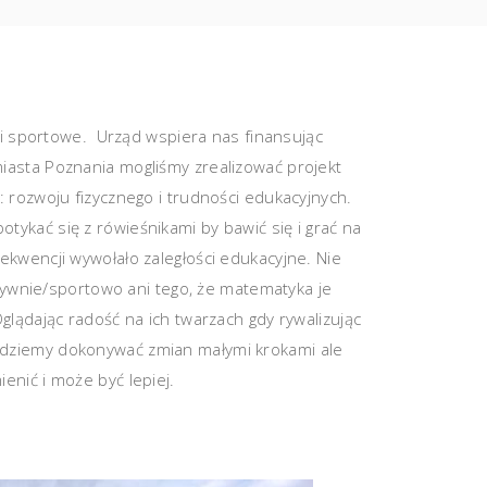
 i sportowe. Urząd wspiera nas finansując
miasta Poznania mogliśmy zrealizować projekt
: rozwoju fizycznego i trudności edukacyjnych.
tykać się z rówieśnikami by bawić się i grać na
sekwencji wywołało zaległości edukacyjne. Nie
tywnie/sportowo ani tego, że matematyka je
lądając radość na ich twarzach gdy rywalizując
ędziemy dokonywać zmian małymi krokami ale
enić i może być lepiej.